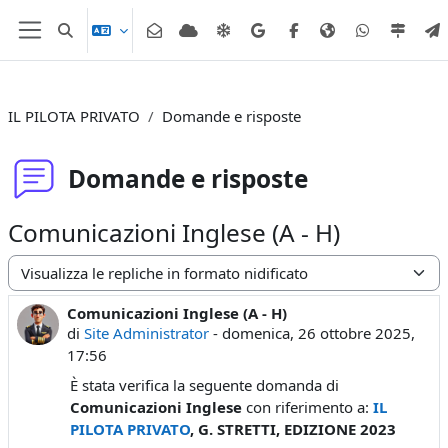
Vai al contenuto principale
Attiva/disattiva input di ricerca
Pannello laterale
IL PILOTA PRIVATO
Domande e risposte
Domande e risposte
Comunicazioni Inglese (A - H)
Modalità visualizzazione
Comunicazioni Inglese (A - H)
Numero di risposte: 0
di
Site Administrator
-
domenica, 26 ottobre 2025,
17:56
È stata verifica la seguente domanda di
Comunicazioni Inglese
con riferimento a:
IL
PILOTA PRIVATO
, G. STRETTI, EDIZIONE 2023