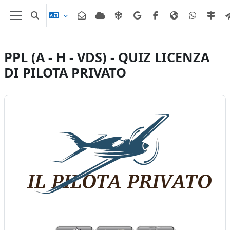
Vai al contenuto principale
Attiva/disattiva input di ricerca
Pannello laterale
PPL (A - H - VDS) - QUIZ LICENZA
DI PILOTA PRIVATO