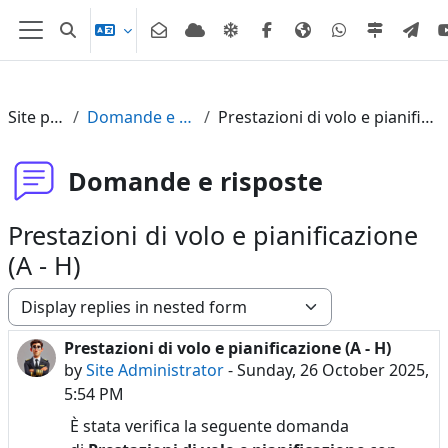
Skip to main content
Toggle search input
Side panel
Site pages
Domande e risposte
Prestazioni di volo e pianificazione (A - H)
Domande e risposte
Prestazioni di volo e pianificazione
(A - H)
Display mode
Prestazioni di volo e pianificazione (A - H)
Number of replies: 0
by
Site Administrator
-
Sunday, 26 October 2025,
5:54 PM
È stata verifica la seguente domanda