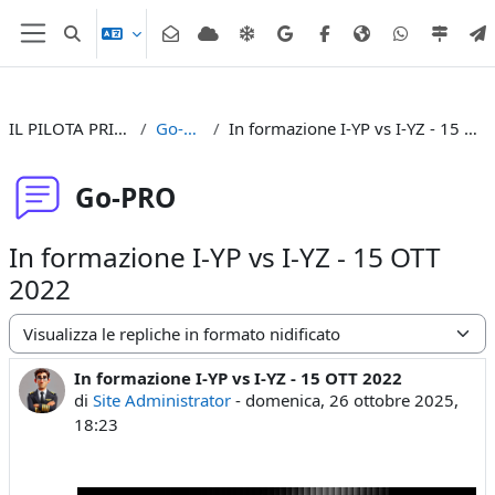
Vai al contenuto principale
Attiva/disattiva input di ricerca
Pannello laterale
IL PILOTA PRIVATO
Go-PRO
In formazione I-YP vs I-YZ - 15 OTT 2022
Go-PRO
In formazione I-YP vs I-YZ - 15 OTT
2022
Modalità visualizzazione
In formazione I-YP vs I-YZ - 15 OTT 2022
Numero di risposte: 0
di
Site Administrator
-
domenica, 26 ottobre 2025,
18:23