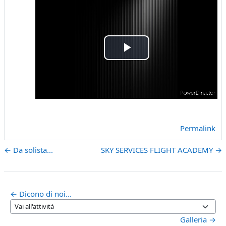
Riproduci
il
video
Permalink
← Da solista...
SKY SERVICES FLIGHT ACADEMY →
← Dicono di noi...
Vai all'attività
Galleria →