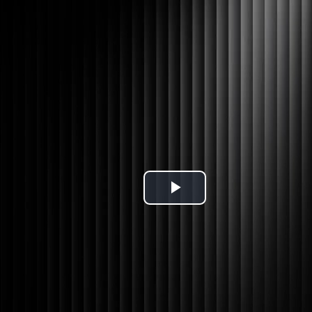
Riproduci
il
video