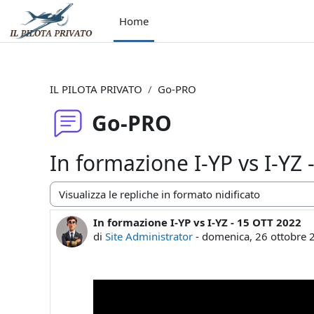
Vai al contenuto principale
Home
IL PILOTA PRIVATO
Go-PRO
Go-PRO
In formazione I-YP vs I-YZ
Modalità visualizzazione
In formazione I-YP vs I-YZ - 15 OTT 2022
Numero di risposte: 0
di
Site Administrator
-
domenica, 26 ottobre 