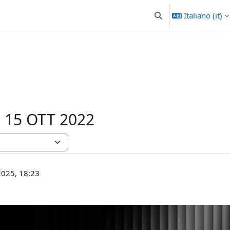
Italiano ‎(it)‎
Attiva/disattiva input 
 - 15 OTT 2022
2025, 18:23